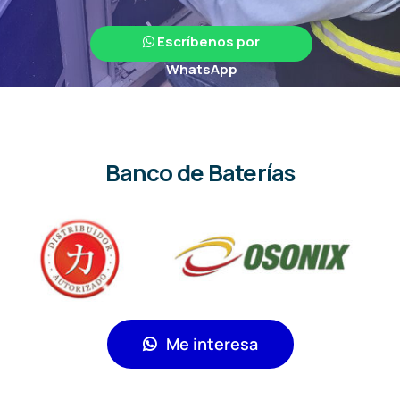
Baterías para UPS
Suministro de Equipos
Escríbenos por
Noticias
WhatsApp
Contacto
Search
Banco de Baterías
for:
Me interesa