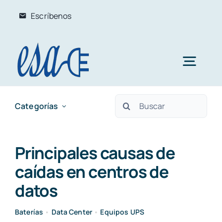
Skip
Escríbenos
to
content
Togg
Navig
Search
Inicio
Categorías
for:
Soluciones
Principales causas de
caídas en centros de
Mantenimiento Preventivo
Productos
datos
Mantenimiento Correctivo
UPS – No breaks
Baterías
•
Data Center
•
Equipos UPS
Nosotros