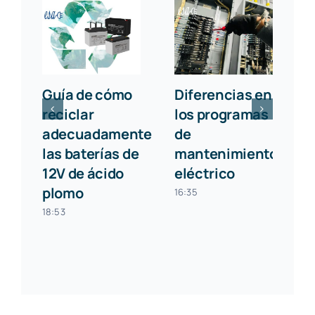
Guía de cómo
Diferencias en
¿
reciclar
los programas
e
adecuadamente
de
p
las baterías de
mantenimientos
m
12V de ácido
eléctrico
p
plomo
i
16:35
e
18:53
2