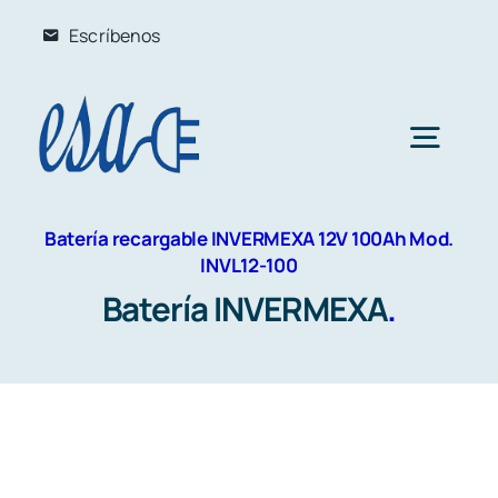
Skip
Escríbenos
to
content
Togg
Navig
Inicio
Batería recargable INVERMEXA 12V 100Ah Mod.
INVL12-100
Batería INVERMEXA
.
Soluciones
Mantenimiento Preventivo
Productos
Mantenimiento Correctivo
UPS – No breaks
Nosotros