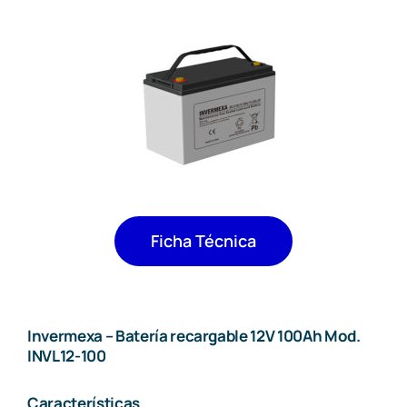
Baterías para UPS
Suministro de Equipos
Noticias
Contacto
Search
for:
Ficha Técnica
Invermexa – Batería recargable 12V 100Ah Mod.
INVL12-100
Características