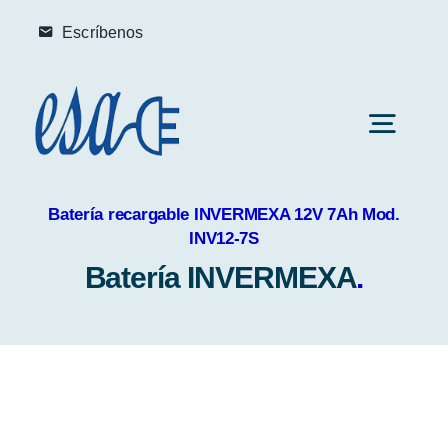
Skip
Escríbenos
to
content
Toggl
Navig
Inicio
Batería recargable INVERMEXA 12V 7Ah Mod.
INV12-7S
Batería INVERMEXA
.
Soluciones
Mantenimiento Preventivo
Productos
Mantenimiento Correctivo
UPS – No breaks
Nosotros